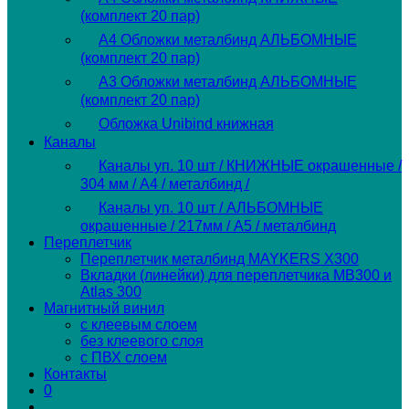
(комплект 20 пар)
А4 Обложки металбинд АЛЬБОМНЫЕ
(комплект 20 пар)
А3 Обложки металбинд АЛЬБОМНЫЕ
(комплект 20 пар)
Обложка Unibind книжная
Каналы
Каналы уп. 10 шт / КНИЖНЫЕ окрашенные /
304 мм / А4 / металбинд /
Каналы уп. 10 шт / АЛЬБОМНЫЕ
окрашенные / 217мм / А5 / металбинд
Переплетчик
Переплетчик металбинд MAYKERS X300
Вкладки (линейки) для переплетчика MB300 и
Atlas 300
Магнитный винил
с клеевым слоем
без клеевого слоя
с ПВХ слоем
Контакты
0
Переключить