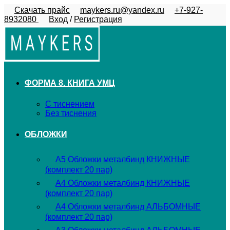
Перейти
Скачать прайс
maykers.ru@yandex.ru
+7-927-
к
8932080
Вход
/
Регистрация
содержимому
ФОРМА 8. КНИГА УМЦ
С тиснением
Без тиснения
ОБЛОЖКИ
А5 Обложки металбинд КНИЖНЫЕ
(комплект 20 пар)
А4 Обложки металбинд КНИЖНЫЕ
(комплект 20 пар)
А4 Обложки металбинд АЛЬБОМНЫЕ
(комплект 20 пар)