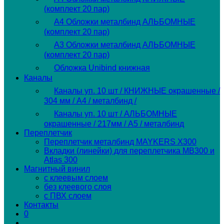
(комплект 20 пар)
А4 Обложки металбинд АЛЬБОМНЫЕ
(комплект 20 пар)
А3 Обложки металбинд АЛЬБОМНЫЕ
(комплект 20 пар)
Обложка Unibind книжная
Каналы
Каналы уп. 10 шт / КНИЖНЫЕ окрашенные /
304 мм / А4 / металбинд /
Каналы уп. 10 шт / АЛЬБОМНЫЕ
окрашенные / 217мм / А5 / металбинд
Переплетчик
Переплетчик металбинд MAYKERS X300
Вкладки (линейки) для переплетчика MB300 и
Atlas 300
Магнитный винил
с клеевым слоем
без клеевого слоя
с ПВХ слоем
Контакты
0
Переключить