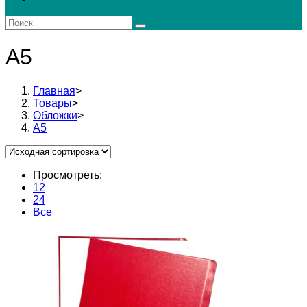
поиск
по
веб-
сайту
А5
Главная
>
Товары
>
Обложки
>
А5
Просмотреть:
12
24
Все