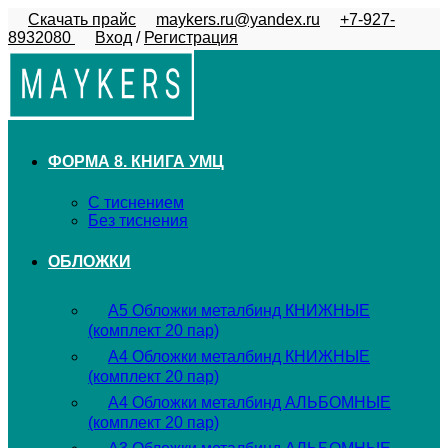
Перейти
Скачать прайс
maykers.ru@yandex.ru
+7-927-
к
8932080
Вход
/
Регистрация
содержимому
ФОРМА 8. КНИГА УМЦ
С тиснением
Без тиснения
ОБЛОЖКИ
А5 Обложки металбинд КНИЖНЫЕ
(комплект 20 пар)
А4 Обложки металбинд КНИЖНЫЕ
(комплект 20 пар)
А4 Обложки металбинд АЛЬБОМНЫЕ
(комплект 20 пар)