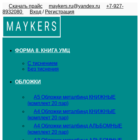
Перейти
Скачать прайс
maykers.ru@yandex.ru
+7-927-
к
8932080
Вход
/
Регистрация
содержимому
ФОРМА 8. КНИГА УМЦ
С тиснением
Без тиснения
ОБЛОЖКИ
А5 Обложки металбинд КНИЖНЫЕ
(комплект 20 пар)
А4 Обложки металбинд КНИЖНЫЕ
(комплект 20 пар)
А4 Обложки металбинд АЛЬБОМНЫЕ
(комплект 20 пар)