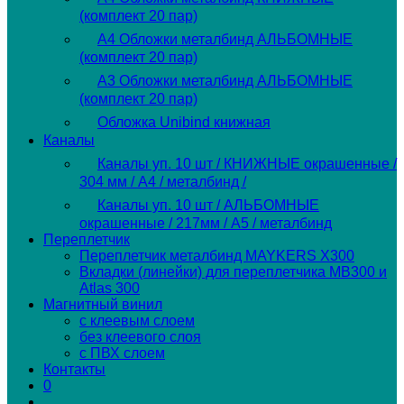
(комплект 20 пар)
А4 Обложки металбинд АЛЬБОМНЫЕ
(комплект 20 пар)
А3 Обложки металбинд АЛЬБОМНЫЕ
(комплект 20 пар)
Обложка Unibind книжная
Каналы
Каналы уп. 10 шт / КНИЖНЫЕ окрашенные /
304 мм / А4 / металбинд /
Каналы уп. 10 шт / АЛЬБОМНЫЕ
окрашенные / 217мм / А5 / металбинд
Переплетчик
Переплетчик металбинд MAYKERS X300
Вкладки (линейки) для переплетчика MB300 и
Atlas 300
Магнитный винил
с клеевым слоем
без клеевого слоя
с ПВХ слоем
Контакты
0
Переключить