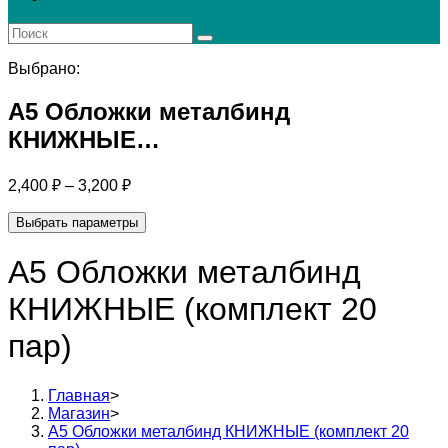
поиск
по
веб-
Выбрано:
сайту
А5 Обложки металбинд
КНИЖНЫЕ…
2,400
₽
–
3,200
₽
Выбрать параметры
А5 Обложки металбинд
КНИЖНЫЕ (комплект 20
пар)
Главная
>
Магазин
>
А5 Обложки металбинд КНИЖНЫЕ (комплект 20