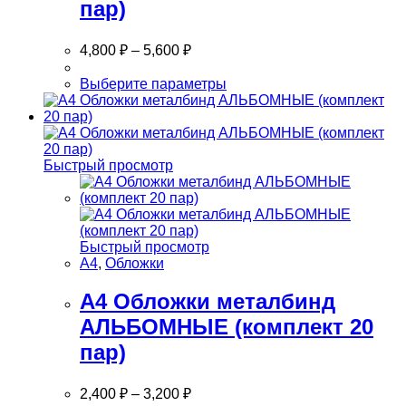
пар)
4,800
₽
–
5,600
₽
Этот
Выберите параметры
товар
имеет
несколько
вариаций.
Опции
Быстрый просмотр
можно
выбрать
на
странице
товара.
Быстрый просмотр
А4
,
Обложки
А4 Обложки металбинд
АЛЬБОМНЫЕ (комплект 20
пар)
2,400
₽
–
3,200
₽