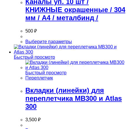
Каналы уп. 10 шт /
КНИЖНЫЕ окрашенные / 304
мм / А4 / металбинд /
500
₽
Этот
Выберите параметры
товар
имеет
несколько
Быстрый просмотр
вариаций.
Опции
можно
Быстрый просмотр
выбрать
Переплетчик
на
странице
Вкладки (линейки) для
товара.
переплетчика MB300 и Atlas
300
3,500
₽