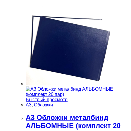
Быстрый просмотр
А3
,
Обложки
А3 Обложки металбинд
АЛЬБОМНЫЕ (комплект 20