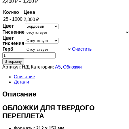
2,400
₽
–
3,200
₽
Кол-во
Цена
25 - 1000
2,300
₽
Цвет
Тиснение
Цвет
тиснения
Герб
Очистить
Количество
товара
В корзину
А5
Артикул:
Н/Д
Категории:
А5
,
Обложки
Обложки
металбинд
Описание
КНИЖНЫЕ
Детали
(комплект
20
Описание
пар)
ОБЛОЖКИ ДЛЯ ТВЕРДОГО
ПЕРЕПЛЕТА
Форматы:
212 х 152 мм