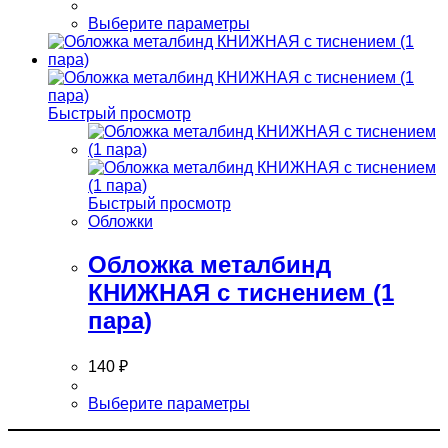
Этот
Выберите параметры
товар
имеет
несколько
вариаций.
Опции
Быстрый просмотр
можно
выбрать
на
странице
товара.
Быстрый просмотр
Обложки
Обложка металбинд
КНИЖНАЯ с тиснением (1
пара)
140
₽
Этот
Выберите параметры
товар
имеет