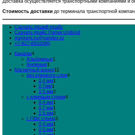
Доставка осуществляется транспортными компаниями и оп
Стоимость доставки
до терминала транспортной компании
Скачать общий прайс
Скачать прайс Папки Unibind
maykers.ru@yandex.ru
+7-927-8932080
4
Каналы
4
товара
1
Альбомные
1
1
товар
Книжные
1
товар
11
Магнитный винил
11
товаров
4
без клеевого слоя
4
1
товара
0,4 мм
1
1
товар
0,7мм
1
товар
2
1,5 мм
2
товара
4
с клеевым слоем
4
1
товара
0,4 мм
1
товар
1
0,7 мм
1
товар
2
1,5 мм
2
товара
3
с ПВХ слоем
3
1
товара
0,4 мм
1
товар
1
0,5 мм
1
товар
1
0,7 мм
1